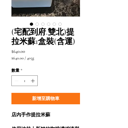
(宅配到府.雙北)提
拉米蘇1盒裝(含運)
價
$640.00
格
$640.00
/
405g
每
405
數量
*
公
克
之
價
格
新增至購物車
為
$640.00
店內手作提拉米蘇