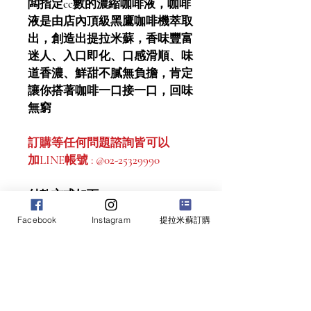
闆指定cc數的濃縮咖啡液，咖啡
液是由店內頂級黑鷹咖啡機萃取
出，創造出提拉米蘇，香味豐富
迷人、入口即化、口感滑順、味
道香濃、鮮甜不膩無負擔，肯定
讓你搭著咖啡一口接一口，回味
無窮
訂購等任何問題諮詢皆可以
加LINE帳號 : @02-25329990 
付款方式如下
ATM轉帳
Facebook
Instagram
提拉米蘇訂購
中國信託 忠孝分行 / 銀行代號 
822
帳號 : 185533835308  戶名 : 沈建昌
轉帳完成後請告知後5碼
連絡電話 : 02-25329990