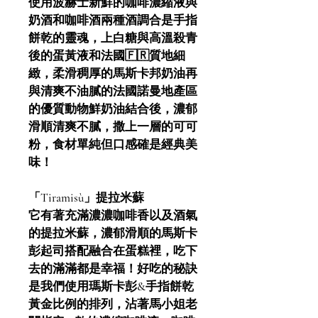
使用波赫士新鮮的咖啡濃縮液與
奶酒和咖啡酒兩種酒調合是手指
餅乾的靈魂，上白糖與高溫殺青
後的蛋黃液和法國🇫🇷質地細
緻，柔滑稠厚的馬斯卡邦奶油再
與清爽不油膩的法國諾曼地產區
的優質動物鮮奶油結合後，濃郁
滑順清爽不膩，撒上一層的可可
粉，食材單純但口感確是經典美
味！
「Tiramisù」提拉米蘇
它有著充滿濃濃咖啡香以及酒氣
的提拉米蘇，濃郁滑順的馬斯卡
彭起司搭配融合在蛋糕裡，吃下
去的滿滿都是幸福！好吃的秘訣
是我們使用瑪斯卡彭&手指餅乾
黃金比例的排列，沾著馬小姐老