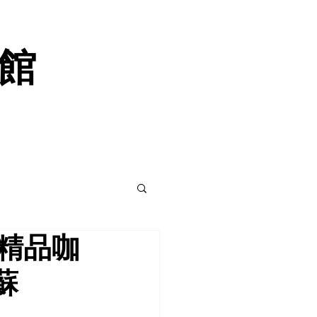
啡館
精品咖
蘇