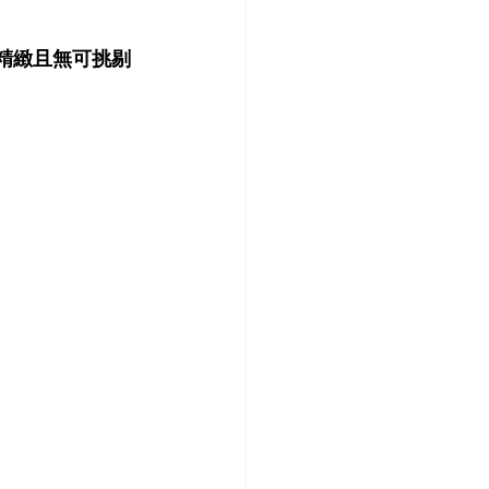
最精緻且無可挑剔