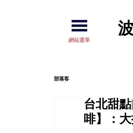
​
​網站選單
部落客
台北甜點
啡】：大