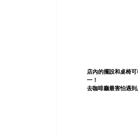
店內的擺設和桌椅可
一！
去咖啡廳最害怕遇到