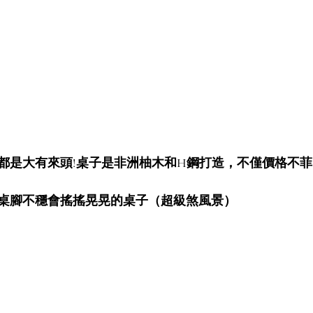
都是大有來頭!桌子是非洲柚木和H鋼打造，不僅價格不
桌腳不穩會搖搖晃晃的桌子（超級煞風景）