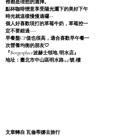
裡都是理想的選擇。
點杯咖啡愜意享受陽光灑下的美好下午
時光就這樣慢慢過囉~~
個人好喜歡現打的草莓牛奶，草莓控一
定不要錯過~~~
早餐盤CP值也很高，適合喜歡早午餐一
次營養均衡的朋友🤍
『Borgesplace波赫士領地_明水店』
地址：臺北市中山區明水路441號1樓
文章轉自 瓦倫蒂娜去旅行