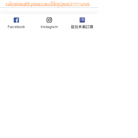
valentina288.pixnet.net/blog/post/177572506
Facebook
Instagram
提拉米蘇訂購
最新文章
查看全部
台北市中山區明水路441號1樓
訂位電話02-25329990
營業時間 : 每日 09:00~21:00​
​如臨時異動將公告於
google地標: