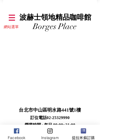
​波赫士領地精品咖啡館
Borges Place
​網站選單
台北市中山區明水路441號1樓
訂位電話02-25329990
營業時間 : 每日 09:00~21:00​
​如臨時異動將公告於
google地標:
Facebook
Instagram
提拉米蘇訂購
https://maps.app.goo.gl/CX1KxxSoWZtNRJqh6